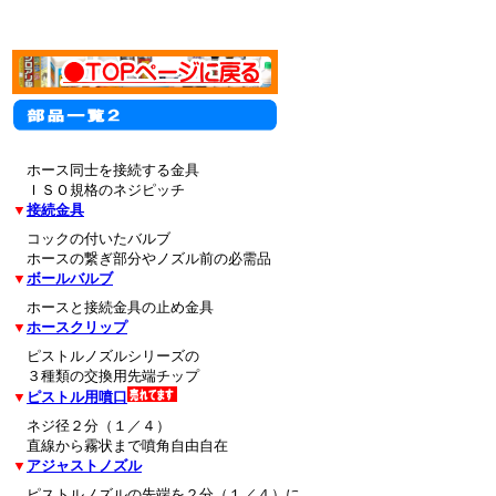
ホース同士を接続する金具
ＩＳＯ規格のネジピッチ
▼
接続金具
コックの付いたバルブ
ホースの繋ぎ部分やノズル前の必需品
▼
ボールバルブ
ホースと接続金具の止め金具
▼
ホースクリップ
ピストルノズルシリーズの
３種類の交換用先端チップ
▼
ピストル用噴口
ネジ径２分（１／４）
直線から霧状まで噴角自由自在
▼
アジャストノズル
ピストルノズルの先端を２分（１／４）に