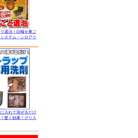
アリ退治！白蟻を巣ご
トシステム・シロアリ
プに入れて混ぜるだけ
リ！驚く効果！グリス