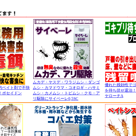
ムカデ・ヤスデ・ワラジムシ・ダンゴ
優れた残効性で
的ベイト剤で不快
ムシ・カマドウマ・コオロギ・ハサミ
を待ち伏せ退治
！ポセイドン
ムシ・カメムシ・トビムシ・クモ・ア
ヤローチA
リ駆除にサイベーレ0,5SC