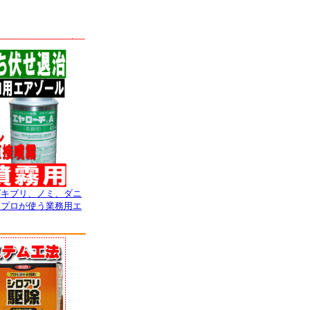
ゴキブリ、ノミ、ダニ
！プロが使う業務用エ