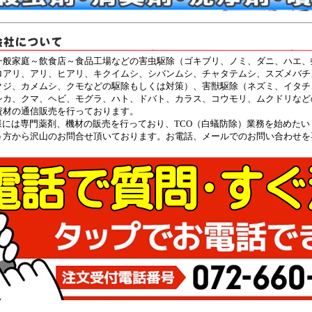
一般家庭～飲食店～食品工場などの害虫駆除（ゴキブリ、ノミ、ダニ、ハエ、
ロアリ、アリ、ヒアリ、キクイムシ、シバンムシ、チャタテムシ、スズメバチ
クジ、カメムシ、クモなどの駆除もしくは対策）、害獣駆除（ネズミ、イタチ
シカ、クマ、ヘビ、モグラ、ハト、ドバト、カラス、コウモリ、ムクドリなど
資材の通信販売を行っております。
者様には専門薬剤、機材の販売を行っており、TCO（白蟻防除）業務を始めたい
う方から沢山のお問合せ頂いております。お電話、メールでのお問い合わせを