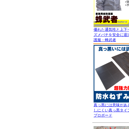
優れた通気性と上下
ズメバチを安全に退
護服・蜂武者
真っ黒には意味があ
しにくい真っ黒タイ
プロボード