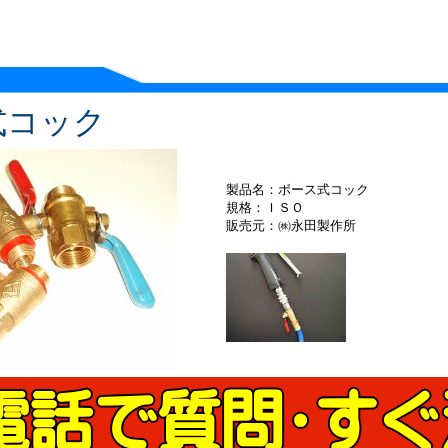
式コック
製品名：ボース式コック
規格：ＩＳＯ
販売元：㈱永田製作所