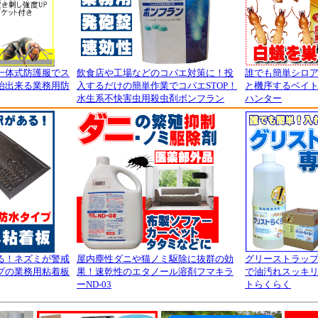
一体式防護服でス
飲食店や工場などのコバエ対策に！投
誰でも簡単シロ
治出来る業務用防
入するだけの簡単作業でコバエSTOP！
と機序するベイ
水生系不快害虫用殺虫剤ボンフラン
ハンター
る！ネズミが警戒
屋内塵性ダニや猫ノミ駆除に抜群の効
グリーストラッ
プの業務用粘着板
果！速乾性のエタノール溶剤フマキラ
で油汚れスッキ
ーND-03
トらくらく