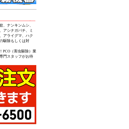
蚊、ナンキンムシ、
、アシナガバチ、ミ
、アライグマ、ハク
の駆除もしくは対
！PCO（害虫駆除）業
専門スタッフがお待