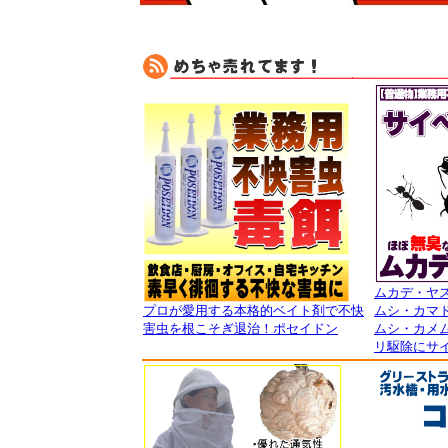
ムカデ・ヤ
プロが愛用する本格的ベイト剤で不快
ムシ・カマ
害虫を根こそぎ退治！ポセイドン
ムシ・カメ
リ駆除にサイ