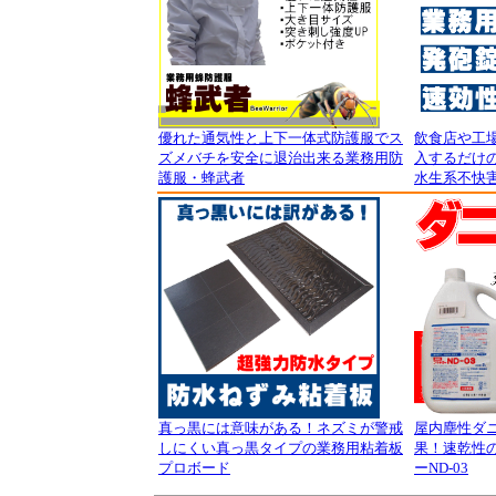
優れた通気性と上下一体式防護服でス
飲食店や工
ズメバチを安全に退治出来る業務用防
入するだけの
護服・蜂武者
水生系不快
真っ黒には意味がある！ネズミが警戒
屋内塵性ダ
しにくい真っ黒タイプの業務用粘着板
果！速乾性
プロボード
ーND-03