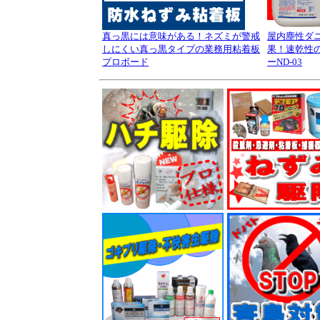
真っ黒には意味がある！ネズミが警戒
屋内塵性ダ
しにくい真っ黒タイプの業務用粘着板
果！速乾性
プロボード
ーND-03