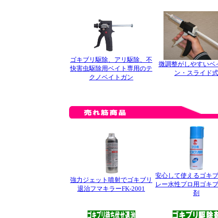
ゴキブリ駆除、アリ駆除、不
微調整がしやすいベ
快害虫駆除用ベイト専用のテ
ン・スライド
クノベイトガン
安心して使えるゴキ
強力ジェット噴射でゴキブリ
レー水性プロ用ゴキ
退治フマキラーFK-2001
剤