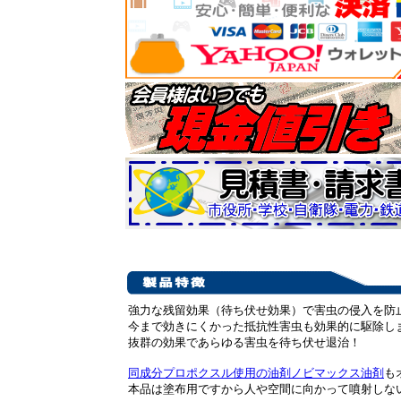
強力な残留効果（待ち伏せ効果）で害虫の侵入を防
今まで効きにくかった抵抗性害虫も効果的に駆除し
抜群の効果であらゆる害虫を待ち伏せ退治！
同成分プロポクスル使用の油剤ノビマックス油剤
も
本品は塗布用ですから人や空間に向かって噴射しな