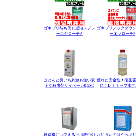
ゴキブリ待ち伏せ退治スプレ
ゴキブリノックダウ
ーエヤローチA
ーエヤローチP
ほとんど臭いも刺激も無い安
優れた安全性！衛生
全な殺虫剤サイベーレ0,5SC
に！レナトップ水性
煙霧機にも使える汎用殺虫剤
水に強いのはやっぱ