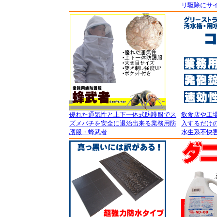
リ駆除にサイ
優れた通気性と上下一体式防護服でス
飲食店や工
ズメバチを安全に退治出来る業務用防
入するだけの
護服・蜂武者
水生系不快