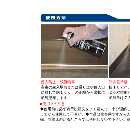
侵入防止・残留噴霧
塗布基準量
害虫の生息場所または通り道や侵入口
幅１０ｃｍ
に対して約１５ｃｍの距離から帯状に
２０秒噴射
噴射塗布します。
噴射量は７
■使用上の注意
◆使用前に必ず表示説明文をよく読んで、十分理解
してから使用して下さい。◆本品は塗布用ですから
婦、乳幼児のいるところでは使用しないで下さい。