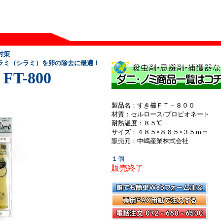
対策
ラミ（シラミ）を卵の除去に最適！
T-800
製品名：すき櫛ＦＴ－８００
材質：セルロース/プロピオネート
耐熱温度：８５℃
サイズ：４８５×８６５×３５ｍｍ
販売元：中嶋産業株式会社
１個
販売終了