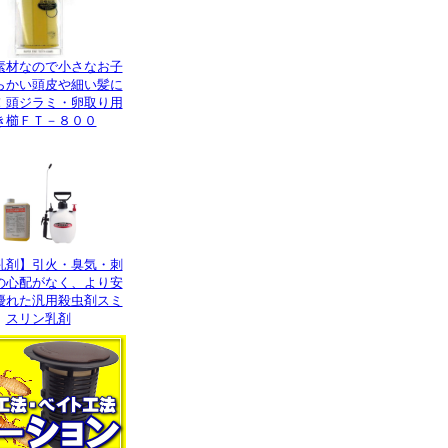
素材なので小さなお子
らかい頭皮や細い髪に
！頭ジラミ・卵取り用
き櫛ＦＴ－８００
乳剤】引火・臭気・刺
の心配がなく、より安
優れた汎用殺虫剤スミ
スリン乳剤