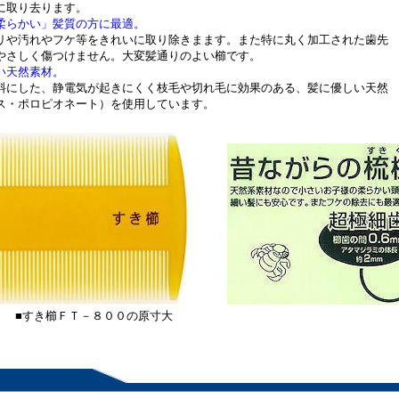
に取り去ります。
柔らかい」髪質の方に最適。
リや汚れやフケ等をきれいに取り除きまます。また特に丸く加工された歯先
やさしく傷つけません。大変髪通りのよい櫛です。
い天然素材。
料にした、静電気が起きにくく枝毛や切れ毛に効果のある、髪に優しい天然
ス・ポロピオネート）を使用しています。
Ｔ－８００の原寸大