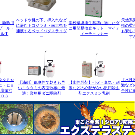
ベッドや机の下、押入れなど
天然系
）駆除用
学校環境衛生基準に適したダ
に潜むトコジラミ・南京虫を
様の柔
ゾール・
ニ用簡易検査キット・マイテ
捕獲するベッドバグスライダ
も安心
ールＴ
ィーチェッカー
ー
す
タタミや
【水性
【油剤】低臭性で乾きも早
【水性乳剤】引火・臭気・刺
ニ・ヒョ
激など
い！タタミの表面散布に最
激などの心配がない汎用殺虫
ニ増殖抑
全性に
適！業務用ダニ駆除剤
剤エクスミン乳剤
－０３