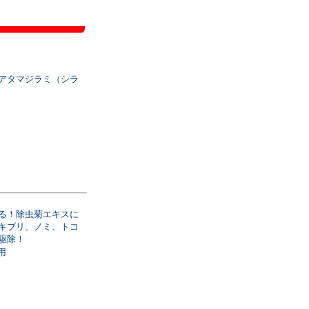
アタマジラミ（シラ
る！除虫菊エキスに
キブリ、ノミ、トコ
駆除！
用