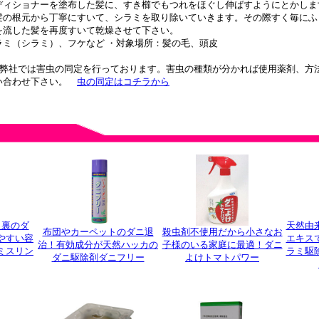
ディショナーを塗布した髪に、すき櫛でもつれをほぐし伸ばすようにとかしま
髪の根元から丁寧にすいて、シラミを取り除いていきます。その際すく毎にふ
を流した髪を再度すいて乾燥させて下さい。
ラミ（シラミ）、フケなど ・対象場所：髪の毛、頭皮
弊社では害虫の同定を行っております。害虫の種類が分かれば使用薬剤、方
い合わせ下さい。
虫の同定はコチラから
ト裏のダ
天然由
布団やカーペットのダニ退
殺虫剤不使用だから小さなお
やすい容
エキス
治！有効成分が天然ハッカの
子様のいる家庭に最適！ダニ
ミスリン
ラミ駆
ダニ駆除剤ダニフリー
よけトマトパワー