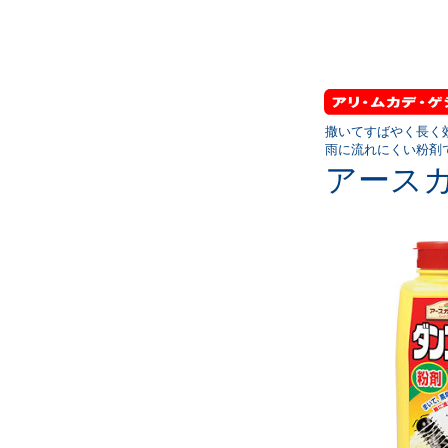
撒いてすばやく長く
雨に流れにくい粉剤
アース