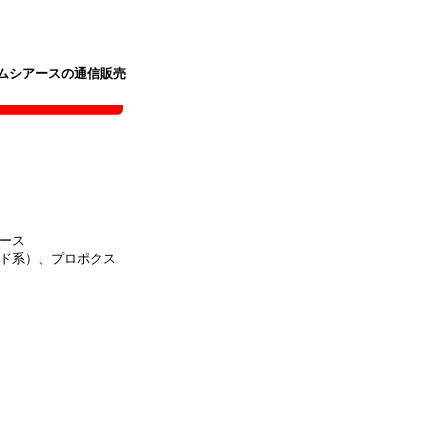
ムシアースの通信販売
ース
ド系）、プロポクス